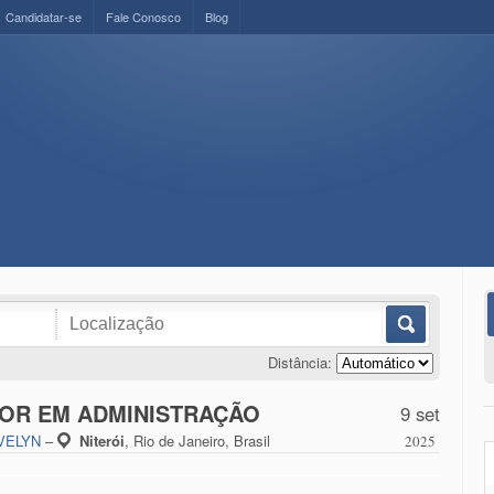
Candidatar-se
Fale Conosco
Blog
Distância:
IOR EM ADMINISTRAÇÃO
9 set
VELYN
–
Niterói
,
Rio de Janeiro, Brasil
2025