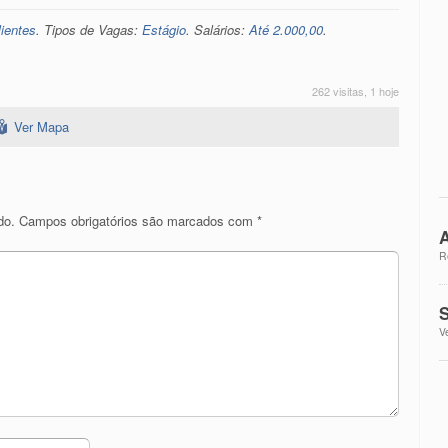
ientes
. Tipos de Vagas:
Estágio
. Salários:
Até 2.000,00
.
262 visitas, 1 hoje
Ver Mapa
do.
Campos obrigatórios são marcados com
*
A
R
S
V