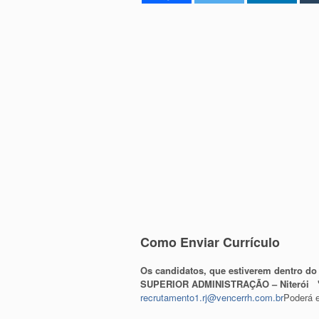
Como Enviar Currículo
Os candidatos, que estiverem dentro do p
SUPERIOR ADMINISTRAÇÃO – Niterói 
recrutamento1.rj@vencerrh.com.br
Poderá e