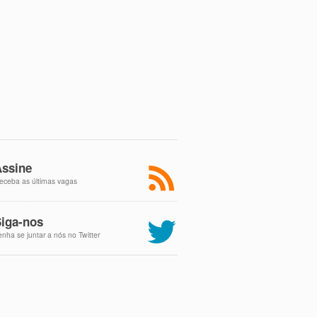
ssine
eceba as últimas vagas
iga-nos
enha se juntar a nós no Twitter