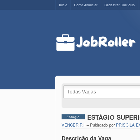
Início
Como Anunciar
Cadastrar Currículo
ESTÁGIO SUPER
Estágio
VENCER RH
– Publicado por
PRISCILA E
Descrição da Vaga