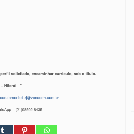
erfil solicitado, encaminhar currículo, sob o título.
 Niterói “
recrutamento1.rj@vencerrh.com.br
atsApp – (21)98592-8435