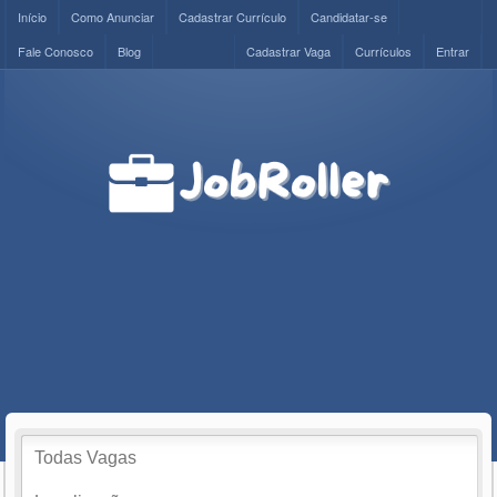
Início
Como Anunciar
Cadastrar Currículo
Candidatar-se
Fale Conosco
Blog
Cadastrar Vaga
Currículos
Entrar