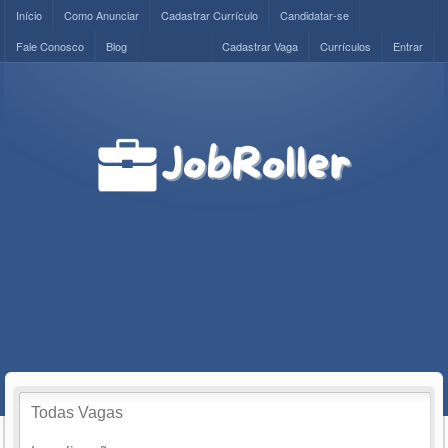
Início
Como Anunciar
Cadastrar Currículo
Candidatar-se
Fale Conosco
Blog
Cadastrar Vaga
Currículos
Entrar