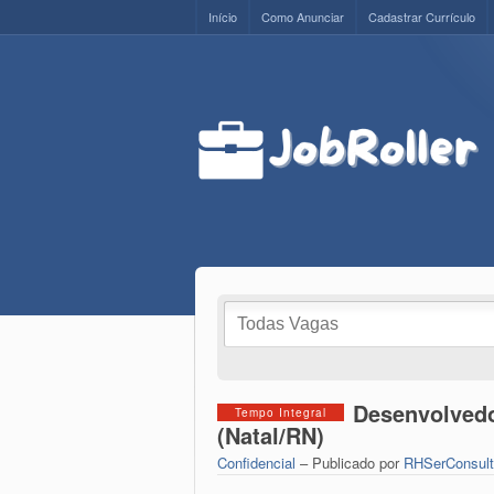
Início
Como Anunciar
Cadastrar Currículo
Desenvolvedo
Tempo Integral
(Natal/RN)
Confidencial
– Publicado por
RHSerConsult