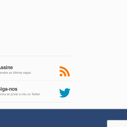
ssine
eceba as últimas vagas
iga-nos
enha se juntar a nós no Twitter