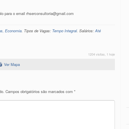
lo para o email rhserconsultoria@gmail.com
ças, Economia
. Tipos de Vagas:
Tempo Integral
. Salários:
Até
1204 visitas, 1 hoje
Ver Mapa
do.
Campos obrigatórios são marcados com
*