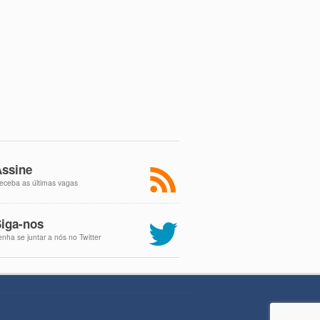
ssine
eceba as últimas vagas
iga-nos
enha se juntar a nós no Twitter