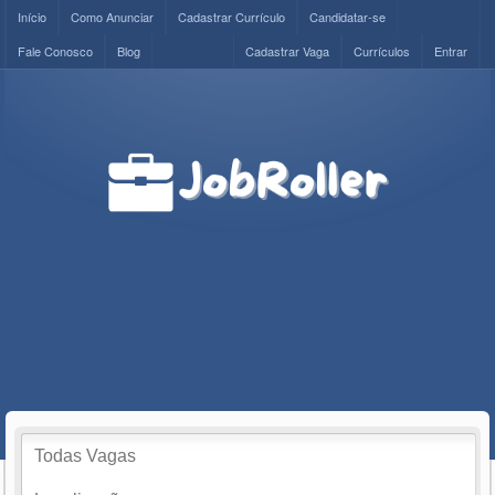
Início
Como Anunciar
Cadastrar Currículo
Candidatar-se
Fale Conosco
Blog
Cadastrar Vaga
Currículos
Entrar