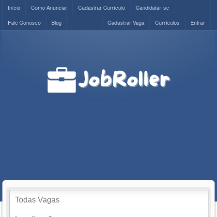
Início
Como Anunciar
Cadastrar Currículo
Candidatar-se
Fale Conosco
Blog
Cadastrar Vaga
Currículos
Entrar