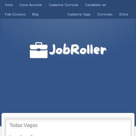
Início
Como Anunciar
Cadastrar Currículo
Candidatar-se
Fale Conosco
Blog
Cadastrar Vaga
Currículos
Entrar