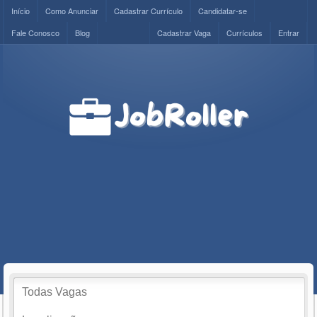
Início
Como Anunciar
Cadastrar Currículo
Candidatar-se
Fale Conosco
Blog
Cadastrar Vaga
Currículos
Entrar