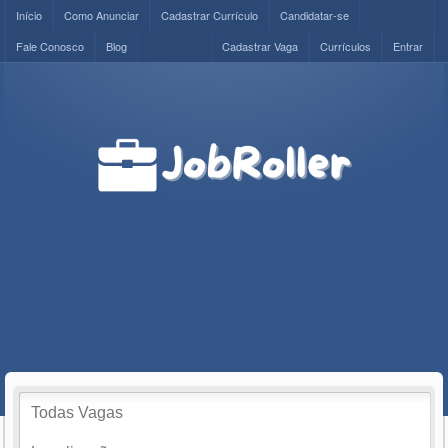
Início
Como Anunciar
Cadastrar Currículo
Candidatar-se
Fale Conosco
Blog
Cadastrar Vaga
Currículos
Entrar