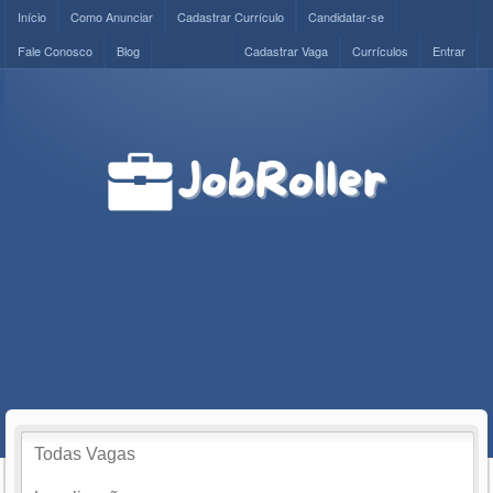
Início
Como Anunciar
Cadastrar Currículo
Candidatar-se
Fale Conosco
Blog
Cadastrar Vaga
Currículos
Entrar