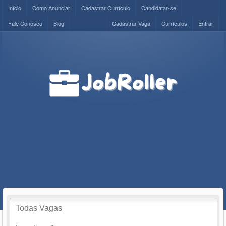
Início
Como Anunciar
Cadastrar Currículo
Candidatar-se
Fale Conosco
Blog
Cadastrar Vaga
Currículos
Entrar