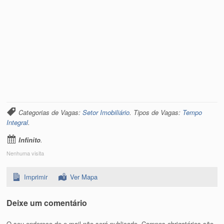
Categorias de Vagas:
Setor Imobiliário
. Tipos de Vagas:
Tempo
Integral
.
Infinito
.
Nenhuma visita
Imprimir
Ver Mapa
Deixe um comentário
O seu endereço de e-mail não será publicado.
Campos obrigatórios são