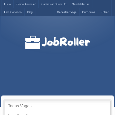
Início
Como Anunciar
Cadastrar Currículo
Candidatar-se
Fale Conosco
Blog
Cadastrar Vaga
Currículos
Entrar