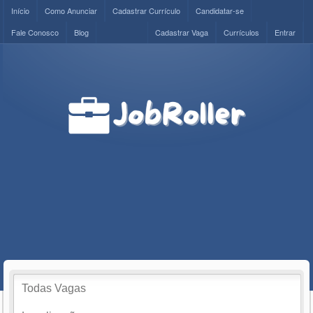
Início
Como Anunciar
Cadastrar Currículo
Candidatar-se
Fale Conosco
Blog
Cadastrar Vaga
Currículos
Entrar