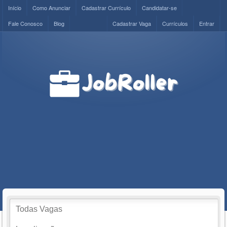
Início
Como Anunciar
Cadastrar Currículo
Candidatar-se
Fale Conosco
Blog
Cadastrar Vaga
Currículos
Entrar