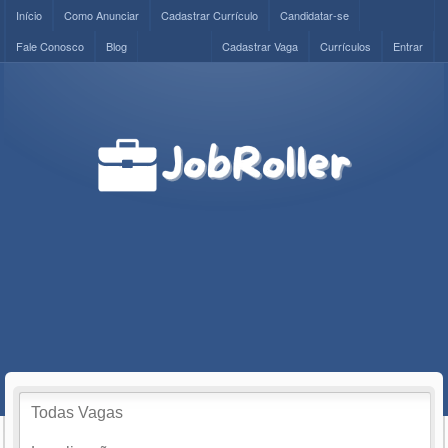
Início
Como Anunciar
Cadastrar Currículo
Candidatar-se
Fale Conosco
Blog
Cadastrar Vaga
Currículos
Entrar