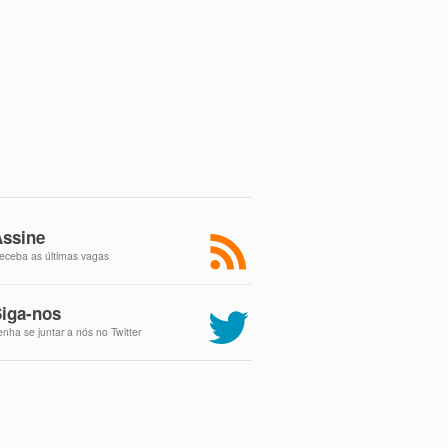
ssine
eceba as últimas vagas
iga-nos
enha se juntar a nós no Twitter