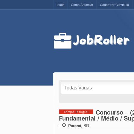
Início
Como Anunciar
Cadastrar Currículo
Concurso – (
Tempo Integral
Fundamental / Médio / Sup
–
Paraná
,
BR