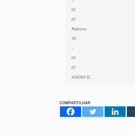
05
05
Pedreiro
20
–
05
05
ANEXO II…
COMPARTILHAR