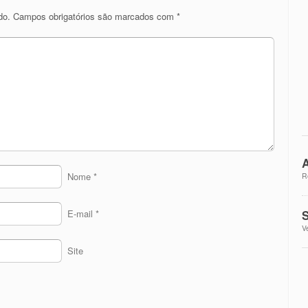
do.
Campos obrigatórios são marcados com
*
A
Nome
*
R
S
E-mail
*
V
Site