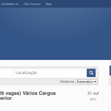
Candidatar-se
Fale Conosco
Blog
Distância:
26 vagas) Vários Cargos
31 out
erior
2011