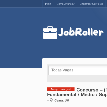
Início
Como Anunciar
Cadastrar Currículo
Concurso – (
Tempo Integral
Fundamental / Médio / Sup
–
Ceará
,
BR