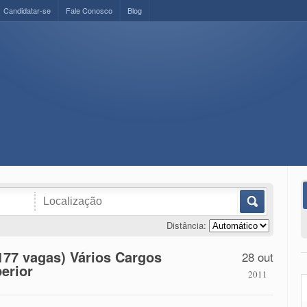
Candidatar-se
Fale Conosco
Blog
Distância:
177 vagas) Vários Cargos
28 out
erior
2011