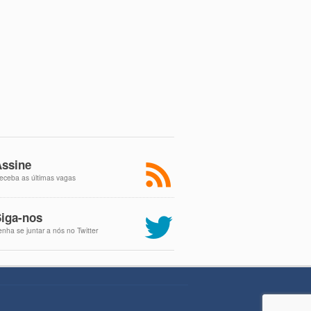
ssine
eceba as últimas vagas
iga-nos
enha se juntar a nós no Twitter