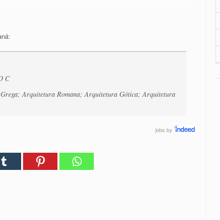
aná:
O C
rega; Arquitetura Romana; Arquitetura Gótica; Arquitetura
jobs
by