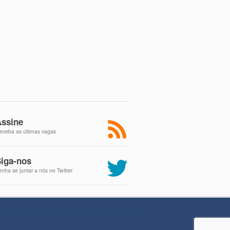
ssine
eceba as últimas vagas
iga-nos
enha se juntar a nós no Twitter