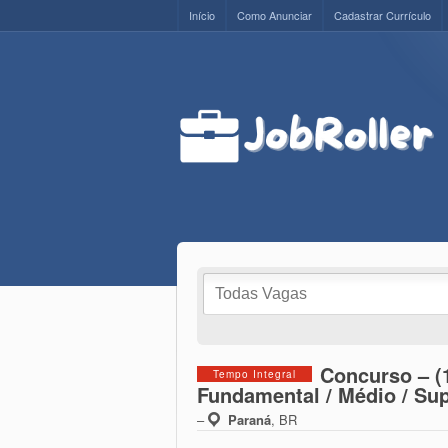
Início
Como Anunciar
Cadastrar Currículo
Concurso – (
Tempo Integral
Fundamental / Médio / Sup
–
Paraná
,
BR