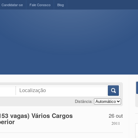
Candidatar-se
Fale Conosco
Blog
Distância:
153 vagas) Vários Cargos
26 out
erior
2011