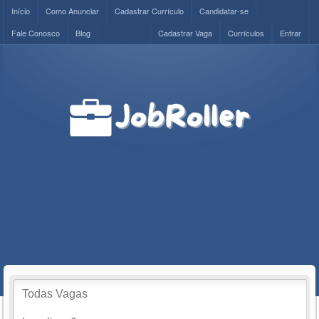
Início
Como Anunciar
Cadastrar Currículo
Candidatar-se
Fale Conosco
Blog
Cadastrar Vaga
Currículos
Entrar