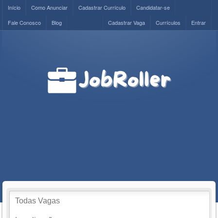
Início
Como Anunciar
Cadastrar Currículo
Candidatar-se
Fale Conosco
Blog
Cadastrar Vaga
Currículos
Entrar