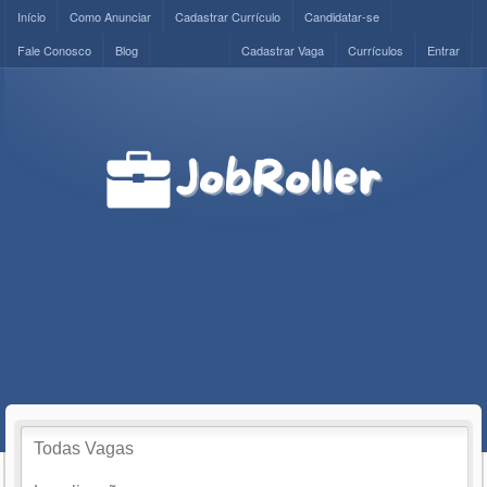
Início
Como Anunciar
Cadastrar Currículo
Candidatar-se
Fale Conosco
Blog
Cadastrar Vaga
Currículos
Entrar