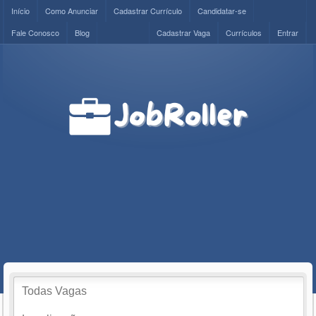
Início
Como Anunciar
Cadastrar Currículo
Candidatar-se
Fale Conosco
Blog
Cadastrar Vaga
Currículos
Entrar