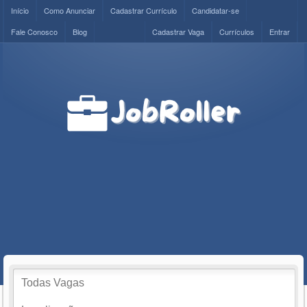
Início
Como Anunciar
Cadastrar Currículo
Candidatar-se
Fale Conosco
Blog
Cadastrar Vaga
Currículos
Entrar