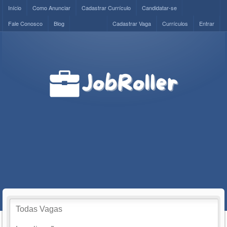
Início
Como Anunciar
Cadastrar Currículo
Candidatar-se
Fale Conosco
Blog
Cadastrar Vaga
Currículos
Entrar