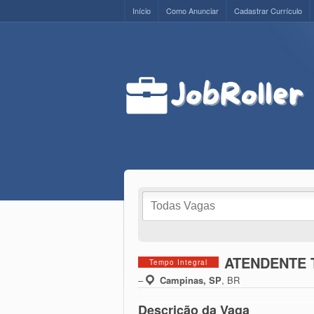
Início
Como Anunciar
Cadastrar Currículo
ATENDENTE 
Tempo Integral
–
Campinas, SP
,
BR
Descrição da Vaga