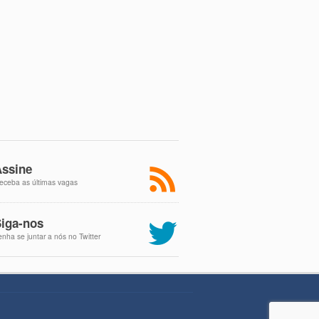
ssine
eceba as últimas vagas
iga-nos
enha se juntar a nós no Twitter