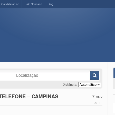
Candidatar-se
Fale Conosco
Blog
Distância:
TELEFONE – CAMPINAS
7 nov
2011