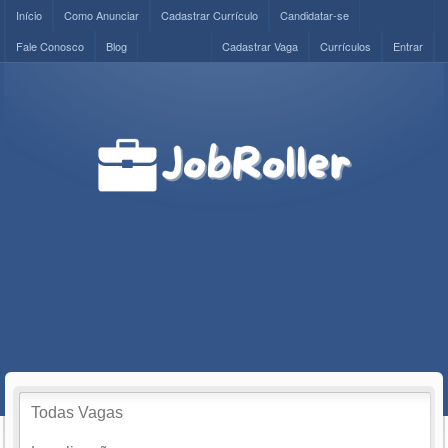
Início
Como Anunciar
Cadastrar Currículo
Candidatar-se
Fale Conosco
Blog
Cadastrar Vaga
Currículos
Entrar