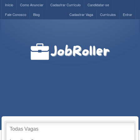
Início
Como Anunciar
Cadastrar Currículo
Candidatar-se
Fale Conosco
Blog
Cadastrar Vaga
Currículos
Entrar