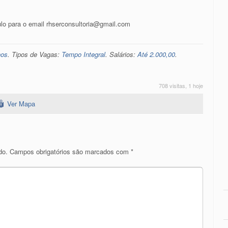
lo para o email rhserconsultoria@gmail.com
nos
. Tipos de Vagas:
Tempo Integral
. Salários:
Até 2.000,00
.
708 visitas, 1 hoje
Ver Mapa
do.
Campos obrigatórios são marcados com
*