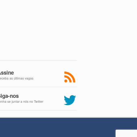
ssine
eceba as últimas vagas
iga-nos
enha se juntar a nós no Twitter