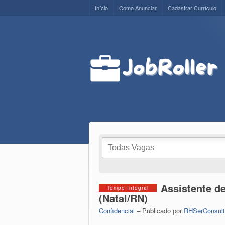
Início
Como Anunciar
Cadastrar Currículo
Assistente d
Tempo Integral
(Natal/RN)
Confidencial
– Publicado por
RHSerConsult