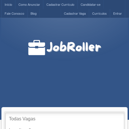
Início
Como Anunciar
Cadastrar Currículo
Candidatar-se
Fale Conosco
Blog
Cadastrar Vaga
Currículos
Entrar