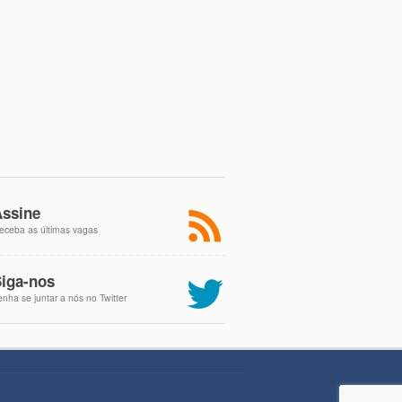
ssine
eceba as últimas vagas
iga-nos
enha se juntar a nós no Twitter