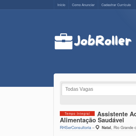
Início
Como Anunciar
Cadastrar Currículo
Assistente A
Tempo Integral
Alimentação Saudável
RHSerConsultoria
–
Natal
,
Rio Grande d