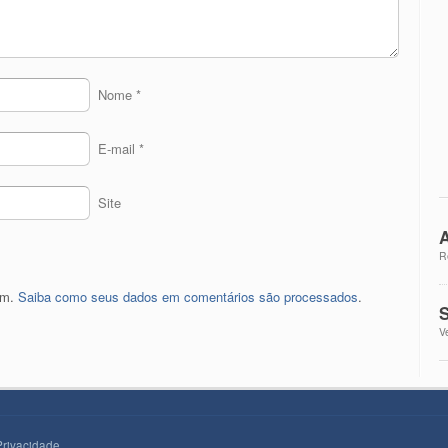
Nome
*
E-mail
*
Site
A
R
pam.
Saiba como seus dados em comentários são processados
.
S
V
Privacidade