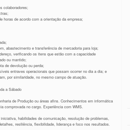
os colaboradores;
tras;
de horas de acordo com a orientação da empresa;
ada;
, abastecimento e transferência de mercadoria para loja;
ereço, verificando os itens que estão com a capacidade
ado ou mantido;
nota de devolução ou perda;
síveis entraves operacionais que possam ocorrer no dia a dia; e
luam, por similaridade, no mesmo campo de atuação.
nda a Sábado
nharia de Produção ou áreas afins. Conhecimentos em informática
ncia comprovada no cargo. Experiência com WMS.
 iniciativa, habilidades de comunicação, resolução de problemas,
alhes, resiliência, flexibilidade, liderança e foco nos resultados.