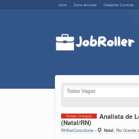
Início
Como Anunciar
Cadastrar Currículo
Analista de L
Tempo Integral
(Natal/RN)
RHSerConsultoria
–
Natal
,
Rio Grande d