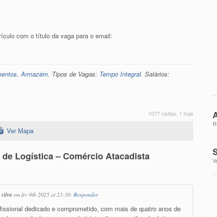
culo com o título da vaga para o email:
imentos, Armazém
. Tipos de Vagas:
Tempo Integral
. Salários:
A
1077 visitas, 1 hoje
R
Ver Mapa
S
 de Logística – Comércio Atacadista
V
 silva
em fev 9th 2025 at 23:30:
Responder
ofissional dedicado e comprometido, com mais de quatro anos de