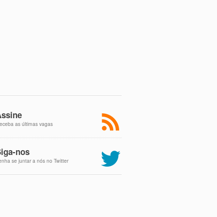
ssine
eceba as últimas vagas
iga-nos
enha se juntar a nós no Twitter