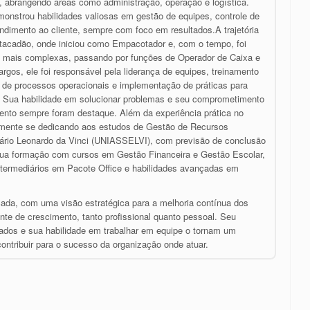
ta, abrangendo áreas como administração, operação e logística.
emonstrou habilidades valiosas em gestão de equipes, controle de
ndimento ao cliente, sempre com foco em resultados.A trajetória
acadão, onde iniciou como Empacotador e, com o tempo, foi
 mais complexas, passando por funções de Operador de Caixa e
rgos, ele foi responsável pela liderança de equipes, treinamento
 de processos operacionais e implementação de práticas para
ra. Sua habilidade em solucionar problemas e seu comprometimento
ento sempre foram destaque. Além da experiência prática no
almente se dedicando aos estudos de Gestão de Recursos
ário Leonardo da Vinci (UNIASSELVI), com previsão de conclusão
ua formação com cursos em Gestão Financeira e Gestão Escolar,
ntermediários em Pacote Office e habilidades avançadas em
ada, com uma visão estratégica para a melhoria contínua dos
te de crescimento, tanto profissional quanto pessoal. Seu
dos e sua habilidade em trabalhar em equipe o tornam um
 contribuir para o sucesso da organização onde atuar.