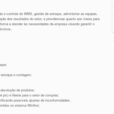
o e controle do WMS, gestão de estoque, administrar as equipes,
ação dos resultados do setor, e providencias quanto aos meios para
forma a atender às necessidades da empresa visando garantir o
écnicos.
oque;
o estoque e contagem;
 devolução de produtos;
ré pic) e liberar para o setor de compras;
erificando possíveis ajustes de inconformidades;
rridos no sistema Winthor;