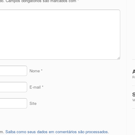
do.
Campos obrigatórios são marcados com
*
A
Nome
*
R
E-mail
*
S
V
Site
pam.
Saiba como seus dados em comentários são processados
.