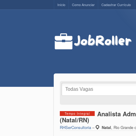
Início
Como Anunciar
Cadastrar Currículo
Analista Admi
Tempo Integral
(Natal/RN)
RHSerConsultoria
–
Natal
,
Rio Grande d