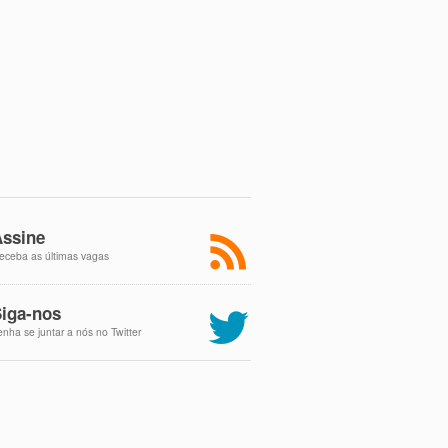
ssine
eceba as últimas vagas
iga-nos
enha se juntar a nós no Twitter