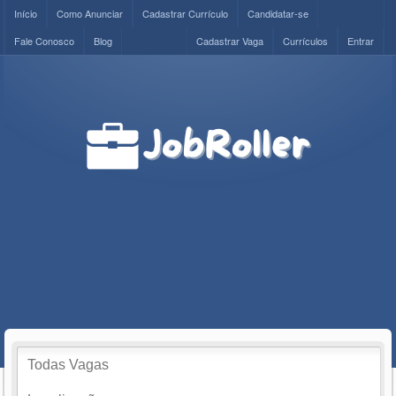
Início
Como Anunciar
Cadastrar Currículo
Candidatar-se
Fale Conosco
Blog
Cadastrar Vaga
Currículos
Entrar