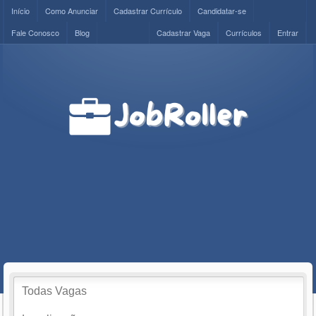
Início
Como Anunciar
Cadastrar Currículo
Candidatar-se
Fale Conosco
Blog
Cadastrar Vaga
Currículos
Entrar