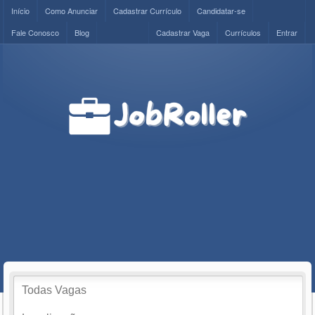
Início
Como Anunciar
Cadastrar Currículo
Candidatar-se
Fale Conosco
Blog
Cadastrar Vaga
Currículos
Entrar