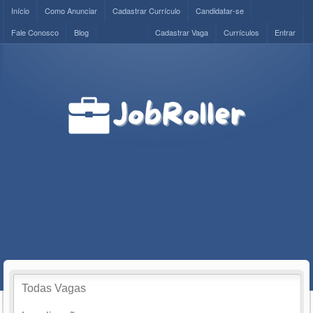
Início
Como Anunciar
Cadastrar Currículo
Candidatar-se
Fale Conosco
Blog
Cadastrar Vaga
Currículos
Entrar