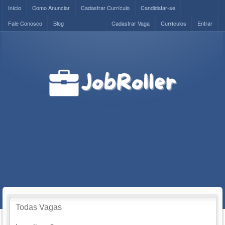
Início
Como Anunciar
Cadastrar Currículo
Candidatar-se
Fale Conosco
Blog
Cadastrar Vaga
Currículos
Entrar