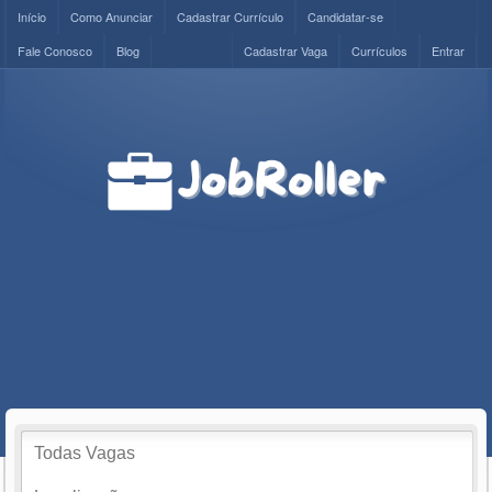
Início
Como Anunciar
Cadastrar Currículo
Candidatar-se
Fale Conosco
Blog
Cadastrar Vaga
Currículos
Entrar