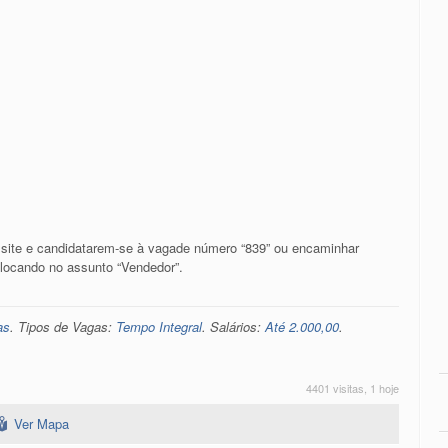
 site e candidatarem-se à vagade número “839” ou encaminhar
olocando no assunto “Vendedor”.
as
. Tipos de Vagas:
Tempo Integral
. Salários:
Até 2.000,00
.
4401 visitas, 1 hoje
Ver Mapa