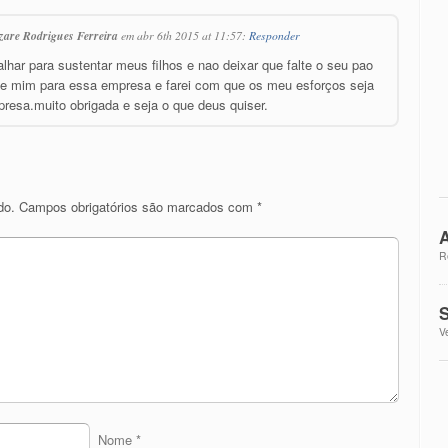
zare Rodrigues Ferreira
em abr 6th 2015 at 11:57:
Responder
alhar para sustentar meus filhos e nao deixar que falte o seu pao
de mim para essa empresa e farei com que os meu esforços seja
resa.muito obrigada e seja o que deus quiser.
do.
Campos obrigatórios são marcados com
*
A
R
S
V
Nome
*