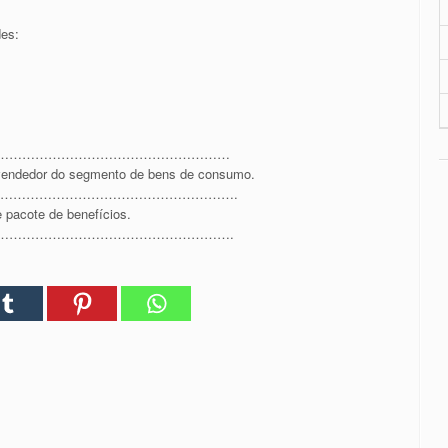
des:
………………………………………………
vendedor do segmento de bens de consumo.
……………………………………………….
pacote de benefícios.
……………………………………………….