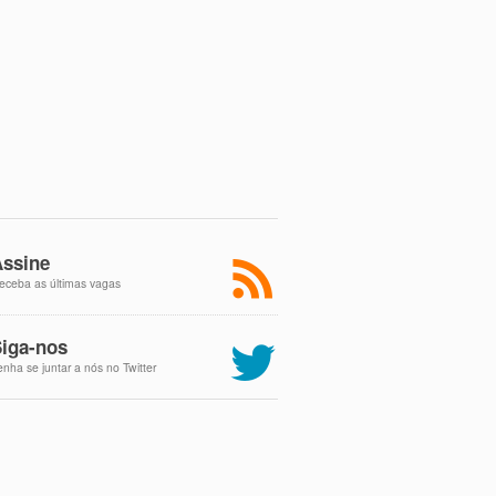
ssine
eceba as últimas vagas
iga-nos
enha se juntar a nós no Twitter