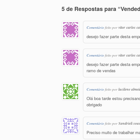
5 de Respostas para “Vende
Comentário
feito por
vitor carlos 
desejo fazer parte desta emp
Comentário
feito por
vitor carlos 
desejo fazer parte desta em
ramo de vendas
Comentário
feito por
lucilene alme
Olá boa tarde estou precisan
obrigado
Comentário
feito por
Sandrieli sou
Preciso muito de trabalhar ma