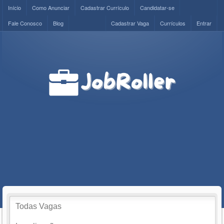
Início
Como Anunciar
Cadastrar Currículo
Candidatar-se
Fale Conosco
Blog
Cadastrar Vaga
Currículos
Entrar