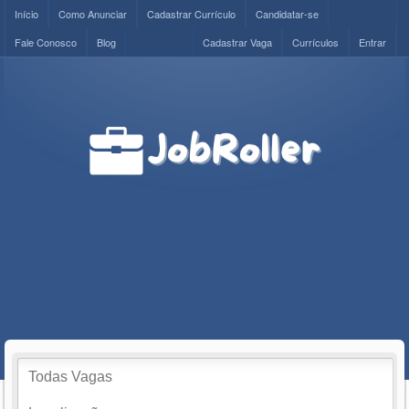
Início
Como Anunciar
Cadastrar Currículo
Candidatar-se
Fale Conosco
Blog
Cadastrar Vaga
Currículos
Entrar