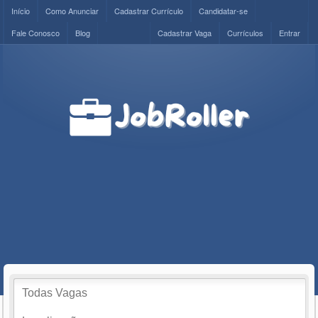
Início
Como Anunciar
Cadastrar Currículo
Candidatar-se
Fale Conosco
Blog
Cadastrar Vaga
Currículos
Entrar