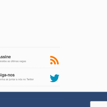
ssine
eceba as últimas vagas
iga-nos
enha se juntar a nós no Twitter