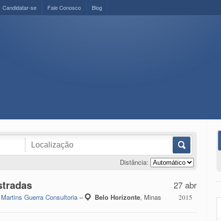
Candidatar-se
Fale Conosco
Blog
Distância:
stradas
27 abr
r
Martins Guerra Consultoria
–
Belo Horizonte
,
Minas
2015