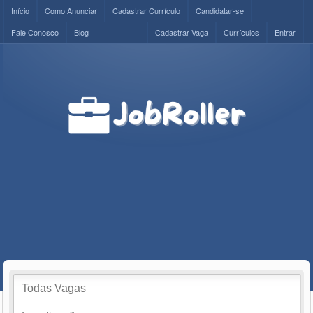
Início
Como Anunciar
Cadastrar Currículo
Candidatar-se
Fale Conosco
Blog
Cadastrar Vaga
Currículos
Entrar