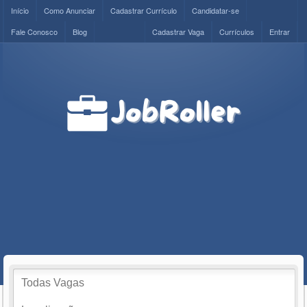
Início
Como Anunciar
Cadastrar Currículo
Candidatar-se
Fale Conosco
Blog
Cadastrar Vaga
Currículos
Entrar