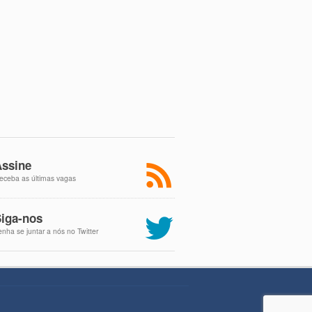
ssine
eceba as últimas vagas
iga-nos
enha se juntar a nós no Twitter