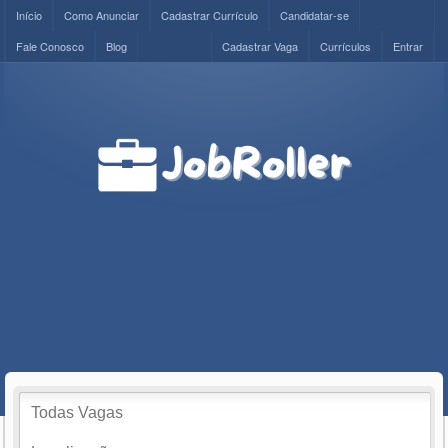
Início
Como Anunciar
Cadastrar Currículo
Candidatar-se
Fale Conosco
Blog
Cadastrar Vaga
Currículos
Entrar