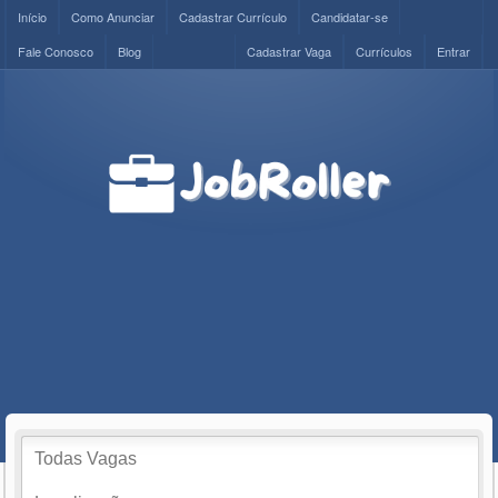
Início
Como Anunciar
Cadastrar Currículo
Candidatar-se
Fale Conosco
Blog
Cadastrar Vaga
Currículos
Entrar