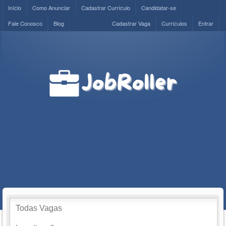
Início
Como Anunciar
Cadastrar Currículo
Candidatar-se
Fale Conosco
Blog
Cadastrar Vaga
Currículos
Entrar